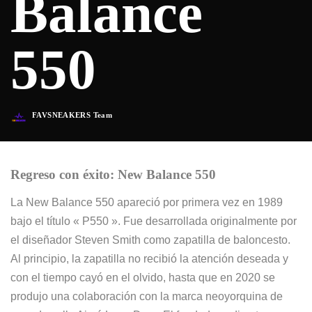
Balance
550
FAVSNEAKERS Team
Posted
by
Regreso con éxito: New Balance 550
La New Balance 550 apareció por primera vez en 1989
bajo el título « P550 ». Fue desarrollada originalmente por
el diseñador Steven Smith como zapatilla de baloncesto.
Al principio, la zapatilla no recibió la atención deseada y
con el tiempo cayó en el olvido, hasta que en 2020 se
produjo una colaboración con la marca neoyorquina de