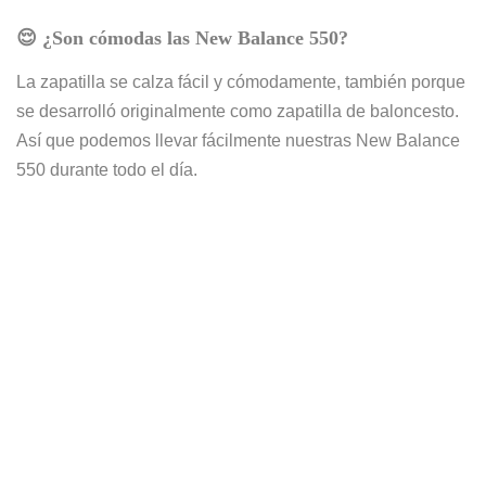
😌 ¿Son
cómodas las New Balance 550?
La zapatilla se calza fácil y cómodamente, también porque
se desarrolló originalmente como zapatilla de baloncesto.
Así que podemos llevar fácilmente nuestras New Balance
550 durante todo el día.
🏭
¿Dónde se fabrican las New Balance 550?
New Balance tiene centros de fabricación en EE.UU.
(Lawrence, Boston, Noruega, Norridgewock y
Skowhegan), así como en el Reino Unido (Flimby) y
China. Gran parte de las zapatillas para el mercado
europeo se fabrican en el pequeño pueblo de Flimby.
💸
¿Cuánto cuestan las New Balance 550
?