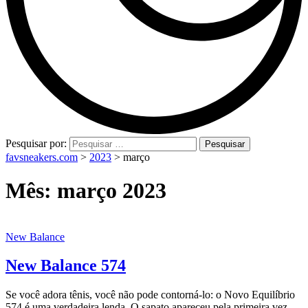
Pesquisar por:
favsneakers.com
>
2023
>
março
Mês:
março 2023
New Balance
New Balance 574
Se você adora tênis, você não pode contorná-lo: o Novo Equilíbrio
574 é uma verdadeira lenda. O sapato apareceu pela primeira vez