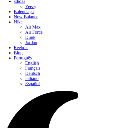
adidas
Yeezy
Balenciaga
New Balance
Nike
Air Max
Air Force
Dunk
Jordan
Reebok
Blog
Português
English
Français
Deutsch
Italiano
Español