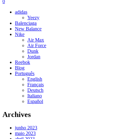
0
adidas
Yeezy
Balenciaga
New Balance
Nike
Air Max
Air Force
Dunk
Jordan
Reebok
Blog
Português
English
Français
Deutsch
Italiano
Español
Archives
junho 2023
maio 2023
abril 2023